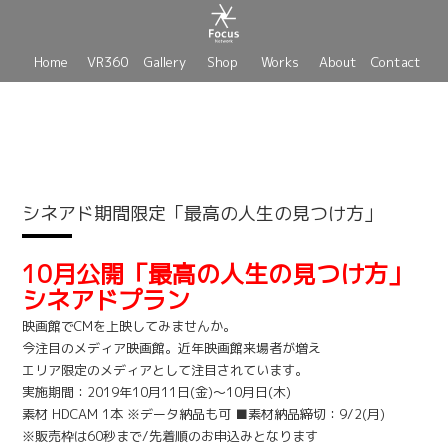
Home
VR360
Gallery
Shop
Works
About
Contact
シネアド期間限定「最高の人生の見つけ方」
10月公開「最高の人生の見つけ方」
シネアドプラン
映画館でCMを上映してみませんか。
今注目のメディア映画館。近年映画館来場者が増え
エリア限定のメディアとして注目されています。
実施期間：2019年10月11日(金)～10月日(木)
素材 HDCAM 1本 ※データ納品も可 ■素材納品締切：9/2(月)
※販売枠は60秒まで/先着順のお申込みとなります