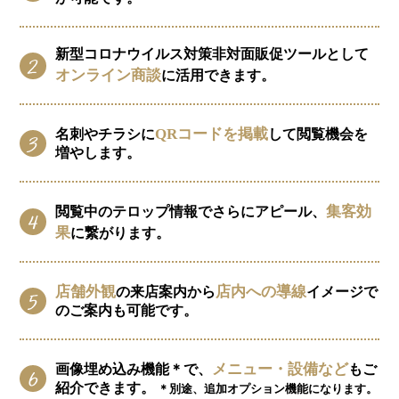
新型コロナウイルス対策非対面販促ツールとして
オンライン商談
に活用できます。
QRコードを掲載
名刺やチラシに
して閲覧機会を
増やします。
集客効
閲覧中のテロップ情報でさらにアピール、
果
に繋がります。
店舗外観
店内への導線
の来店案内から
イメージで
のご案内も可能です。
メニュー・設備など
画像埋め込み機能＊で、
もご
紹介できます。
＊別途、追加オプション機能になります。