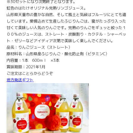
※30セットになり次第終了となります。
虹色のはたけオリジナル完熟リンゴジュース。
山形県天童市の豊かな自然、そして風土と気候はフルーツにとても適
しています。愛情込めて生産したふじりんごは、蜜がたっぷり入った
甘くて美味しい人気のりんごです。完熟のりんごをギュッと絞った１
００％のジュースは、ストレート・炭酸割り・カクテル・シャーベッ
ト・ゼリーなどアイディア次第で美味しく楽しんでください。
品名：りんごジュース（ストレート）
原材料名：山形県産ふじりんご・酸化防止剤（ビタミンC）
内容量：1本 600ｍｌ ×3本
賞味期限：2021年1月
ご注文はことらからどうぞ
地方発送ギフト