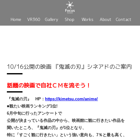
Home
VR360
Gallery
Shop
Works
About
Contact
10/16公開の映画 『鬼滅の刃』シネアドのご案内
話題の映画で自社ＣＭを流そう！
『鬼滅の刃』 HP：
https://kimetsu.com/anime/
■
観たい映画ランキング1位!
6月中旬に行ったアンケートで
公開が決まっている作品の中から、映画館に観に行きたい作品を
聞いたところ、『鬼滅の刃』が1位となり、
特に「すごく観に行きたい」という強い意向も、7％と最も高く、