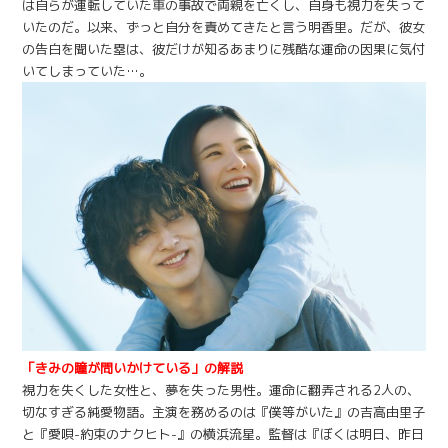
は自らが運転していた車の事故で両親を亡くし、自身も視力を失って
いたのだ。以来、ずっと自分を責めてきたと言う明香里。だが、彼女
の告白を聞いた塁は、彼だけが知るあまりに残酷な運命の因果に気付
いてしまっていた…。
「きみの瞳が問いかけている」の解説
視力を失くした女性と、夢を失った男性。運命に翻弄される2人の、
切なすぎる純愛物語。主演を務めるのは『僕等がいた』の吉高由里子
と『愛唄-約束のナクヒト-』の横浜流星。監督は『ぼくは明日、昨日