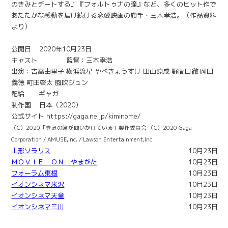
のきみとデートする』『フォルトゥナの瞳』など、多くのヒット作で
あたたかな感動を届け続ける恋愛映画の旗手・三木孝浩。（作品資料
より）
公開日 2020年10月23日
キャスト 監督：三木孝浩
出演：吉高由里子 横浜流星 やべきょうすけ 田山涼成 野間口徹 岡田
義徳 町田啓太 風吹ジュン
配給 ギャガ
制作国 日本（2020）
公式サイト https://gaga.ne.jp/kiminome/
（C）2020「きみの瞳が問いかけている」製作委員会 （C）2020 Gaga
Corporation / AMUSE,Inc. / Lawson Entertainment,Inc
山形ソラリス
10月23日公
ＭＯＶＩＥ ＯＮ やまがた
10月23日公
フォーラム東根
10月23日公
イオンシネマ米沢
10月23日公
イオンシネマ天童
10月23日公
イオンシネマ三川
10月23日公