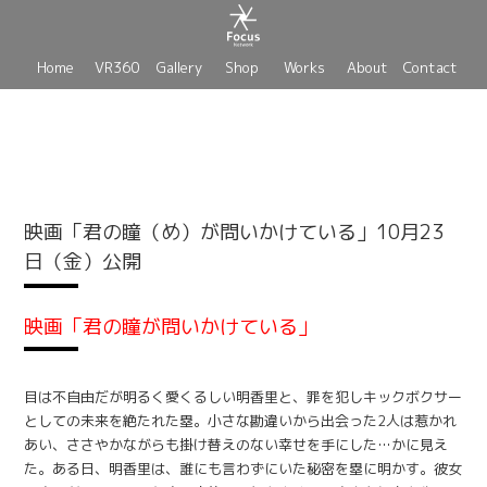
Home
VR360
Gallery
Shop
Works
About
Contact
映画「君の瞳（め）が問いかけている」10月23
日（金）公開
映画「君の瞳が問いかけている」
目は不自由だが明るく愛くるしい明香里と、罪を犯しキックボクサー
としての未来を絶たれた塁。小さな勘違いから出会った2人は惹かれ
あい、ささやかながらも掛け替えのない幸せを手にした…かに見え
た。ある日、明香里は、誰にも言わずにいた秘密を塁に明かす。彼女