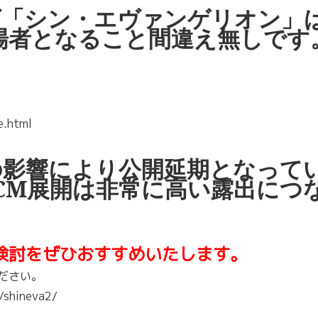
ズ「シン・エヴァンゲリオン」
場者となること間違え無しです
e.html
の影響により公開延期となって
CM展開は非常に高い露出につ
検討をぜひおすすめいたします。
ださい。
/shineva2/