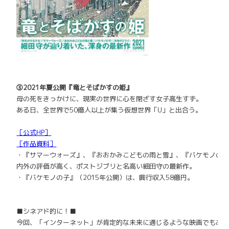
③2021年夏公開
『竜とそばかすの姫』
母の死をきっかけに、現実の世界に心を閉ざす女子高生すず。
ある日、全世界で50億人以上が集う仮想世界「U」と出合う。
［公式HP］
［作品資料］
・『サマーウォーズ』、『おおかみこどもの雨と雪』、『
バケモノの
内外の評価が高く、
ポストジブリと名高い細田守の最新作。
・『バケモノの子』（2015年公開）は、興行収入58億円。
■シネアド的に！■
今回、「インターネット」
が肯定的な未来に通じるような映画でもあ