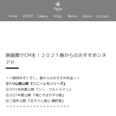
Home
VR360
Gallery
Shop
Works
About
Contact
映画館でCMを！２０２１春からのおすすめシネ
アド
＝＝期待作ぞくぞく。春からのおすすめ作品＝＝
①7/9公開公開 『ハニーレモンソーダ』
②2021年初夏公開 『シン・ウルトラマン』
③2021年夏公開 『竜とそばかすの姫』
④二部作公開 『るろうに剣心 最終章』
＝＝＝＝＝＝＝＝＝＝＝＝＝＝＝＝＝＝＝