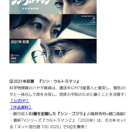
②2021年初夏
『シン・ウルトラマン』
科学特捜隊のハヤタ隊員は、護送中にM78星雲人と衝突し、
瀕死の重
タと一体化して命を共有し、
地球の平和のために働くことを決意する
［公式HP］
［作品資料］
・興行収入
82億を記録した『シン・ゴジラ』
の庵野秀明×
樋口真嗣が再
・最新TVシリーズ『ウルトラマンＺ』（2020年）は、
その年ネットで
る「ネット流行語
100 2020」で6位を獲得！