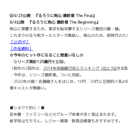
④4/23公開 『るろうに剣心 最終章 The Final』
6/4公開 『るろうに剣心 最終章 The Beginning』
剣心に復讐するため、東京を総攻撃するシリーズ最恐の敵・縁。
これまでのるろ剣オールスターが集結し、剣心のため、
新時代のため
［公式HP］
［作品資料］
☆今年のヒット作になること間違いなし☆
・
シリーズ累計125億円
を記録。
（前作の2部作は、
2014年邦画興行収入ランキング
2位と3位
を記録）
・今作は、シリーズ最終章。ついに完結。
・2020年の顔！佐藤健さんをはじめ、10代・
20代に圧倒的人気の新
華キャストが勢揃い。
■シネアド的に！■
若年層・ファミリーなどのグループ来場が多く見込まれます。
進学系はもちろん、レジャー情報・飲食店情報もおすすめです。