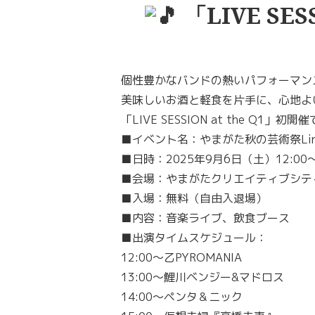
「LIVE SESS
個性豊かなバンドの熱いパフォーマン
美味しいお酒と軽食を片手に、心地よ
「LIVE SESSION at the Q
■イベント名：やまがた秋の芸術祭Link Pro
■日時：2025年9月6日（土）12:00
■会場：やまがたクリエイティブシティ
■入場：無料（自由入退場）
■内容：音楽ライブ、飲食ブース
■出演タイムスケジュール：
12:00～乙PYROMANIA
13:00～鯉川ベンジー&マドロス
14:00～ペンタ＆ニック