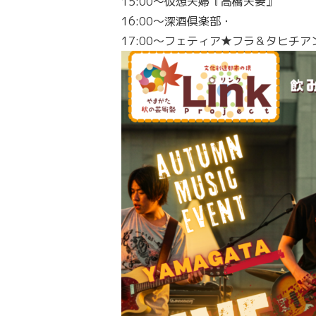
15:00～仮想夫婦『高橋夫妻』
16:00～深酒倶楽部・
17:00～フェティア★フラ＆タヒチアン